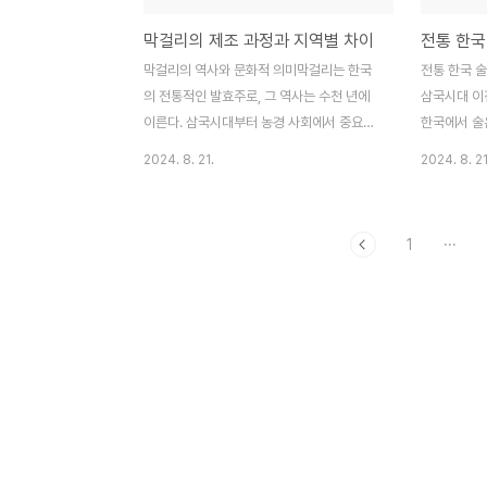
막걸리의 제조 과정과 지역별 차이
막걸리의 역사와 문화적 의미막걸리는 한국
전통 한국 
의 전통적인 발효주로, 그 역사는 수천 년에
삼국시대 이
이른다. 삼국시대부터 농경 사회에서 중요한
한국에서 술
의식이나 축제 때 사용되었으며, 조선시대에
되었으며, 
2024. 8. 21.
2024. 8. 21
이르러 더욱 널리 퍼졌다. 막걸리는 단순히
통해 술을 만
술이 아닌, 한국인의 삶과 문화에 깊숙이 자
에 들어서면
리 잡고 있는 중요한 존재다. 막걸리는 주로
에 따라 술
1
···
쌀을 원료로 만들어지며, 그 특유의 탁하고
다. 초기의 
부드러운 맛 덕분에 한국 전통주 중에서도 대
을 이용해 만
중적이다. 특히 농민들 사이에서는 일상 속에
적이었습니다
서 즐길 수 있는 서민적 술로 사랑받아왔다.
의 일상 생
이러한 막걸리는 지역마다 서로 다른 이름과
을 했습니다
제조법을 가지고 있어, 각 지역의 특성과 문
는 전통 술 
화가 반영된 고유의 술로 발전해왔다. 이처럼
고려시대의 
막걸리는 단순히 술이 아닌, 역사와 문화를
했으며, '막
담고 있는 상징적 의미를 지닌다.막걸리의 재
습니다. 이 