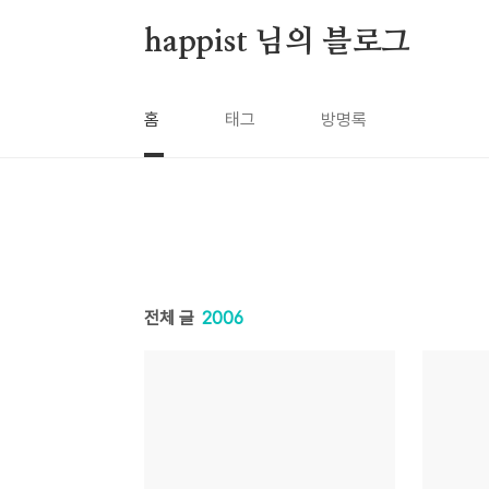
본문 바로가기
happist 님의 블로그
홈
태그
방명록
전체 글
2006