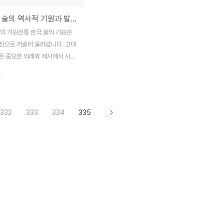
전통 한국 술의 역사적 기원과 발전 과정
술의 기원전통 한국 술의 기원은
전으로 거슬러 올라갑니다. 고대
은 중요한 의례와 제사에서 사용
초기 농경 사회에서는 곡물 발효를
.
들었습니다. 특히, 청동기 시대
서 곡물 재배가 본격화되었고, 이
 제조 기술도 발달하기 시작했습니
332
333
334
335
술은 주로 발효된 곡물이나 과일
들었으며, 그 형태는 매우 원시
. 이러한 초기 술은 고대 한국인
활과 종교적 의례에서 중요한 역할
.고려시대의 술 문화고려시대에
제조 기술이 더욱 발전했습니다.
술은 대체로 쌀을 주 원료로 사용
걸리'와 '약주'가 대표적인 술이었
시기에는 술의 품질을 높이기 위